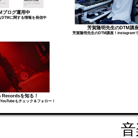
TMブログ運用中
なDTMに関する情報を発信中
芳賀隆明先生のDTM講
芳賀隆明先生のDTM講座！instagra
a Recordsを知る！
dsのYouTubeもチェック＆フォロー！
音