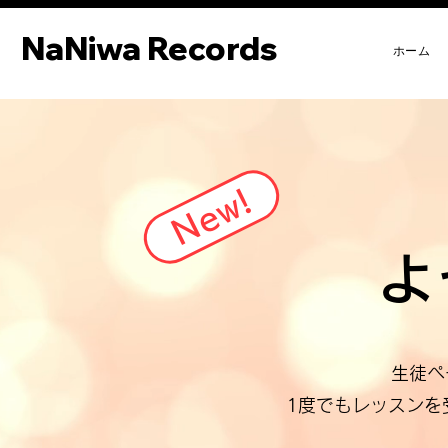
NaNiwa Records
NaNiwa Records
ホーム
New!
よ
生徒ペ
1度でもレッスンを