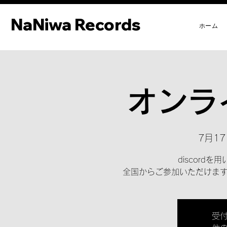
NaNiwa Records
NaNiwa Records
ホーム
オンラ
7月17
discord
全国からご参加いただけま
受