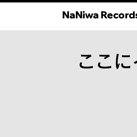
NaNiwa Record
NaNiwa Record
ここに